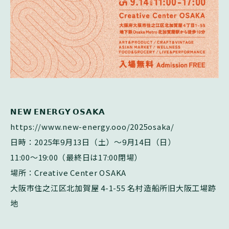
𝗡𝗘𝗪
𝗘𝗡𝗘𝗥𝗚𝗬
𝗢𝗦𝗔𝗞𝗔
https://www.new-energy.ooo/2025osaka/
日時：
2025
年
9
月
13
日（土）～
9
月
14
日（日）
11:00
～
19:00
（最終日は
17:00
閉場）
場所：
Creative Center OSAKA
大阪市住之江区北加賀屋
4-1-55
名村造船所旧大阪工場跡
地