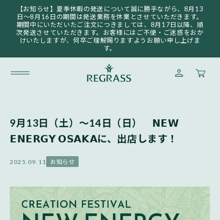
コンテ
【お知らせ】夏季休暇の発送について誠に勝手ながら、8月13
ンツに
日〜8月16日の期間は発送業務を休業とさせていただきます。
進む
期間中にいただいたご注文につきましては、8月17日以降、順
次発送させていただきます。お客様にはご不便・ご迷惑をおか
けいたしますが、何卒ご理解賜りますようお願い申し上げま
す。
ロ
カ
グ
ー
イ
ト
ン
9月13日（土）〜14日（日） 𝗡𝗘𝗪
𝗘𝗡𝗘𝗥𝗚𝗬 𝗢𝗦𝗔𝗞𝗔に、出店します！
お知らせ
2025.09.11