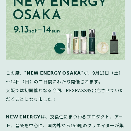
この度、
“
𝗡𝗘𝗪
𝗘𝗡𝗘𝗥𝗚𝗬
𝗢𝗦𝗔𝗞𝗔
”
が、
9
月
13
日（土）
～
14
日（日）の二日間にわたり開催されます。
大阪では初開催となる今回、
REGRASS
も出店させていた
だくことになりました！
𝗡𝗘𝗪
𝗘𝗡𝗘𝗥𝗚𝗬
は、衣食住にまつわるプロダクト、アー
ト、音楽を中心に、国内外から
150
組のクリエイターが集