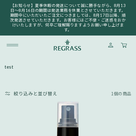
コンテ
【お知らせ】夏季休暇の発送について誠に勝手ながら、8月13
ンツに
日〜8月16日の期間は発送業務を休業とさせていただきます。
進む
期間中にいただいたご注文につきましては、8月17日以降、順
次発送させていただきます。お客様にはご不便・ご迷惑をおか
けいたしますが、何卒ご理解賜りますようお願い申し上げま
す。
ロ
カ
グ
ー
イ
ト
ン
コ
test
レ
ク
シ
絞り込みと並び替え
1個の商品
ョ
ン
: